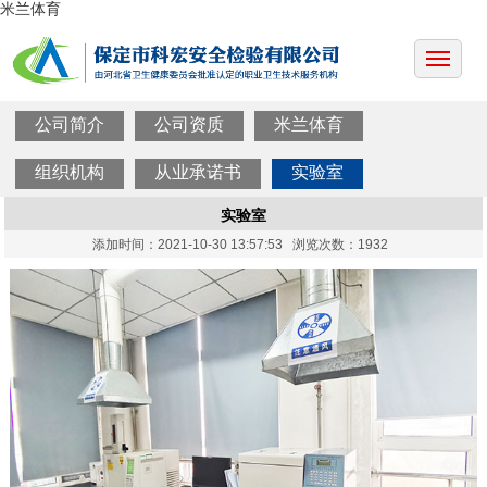
米兰体育
公司简介
公司资质
米兰体育
组织机构
从业承诺书
实验室
实验室
添加时间：2021-10-30 13:57:53 浏览次数：1932