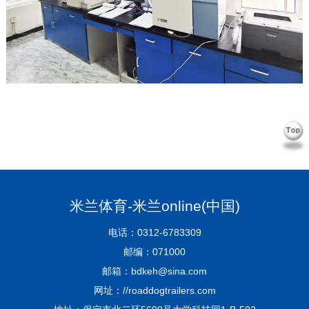
米兰体育-米兰online(中国)
电话：0312-6783309
邮编：071000
邮箱：bdkeh@sina.com
网址：//roaddogtrailers.com