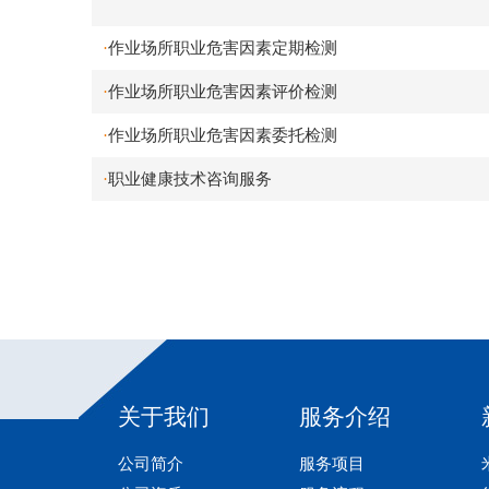
作业场所职业危害因素定期检测
·
作业场所职业危害因素评价检测
·
作业场所职业危害因素委托检测
·
职业健康技术咨询服务
·
关于我们
服务介绍
公司简介
服务项目