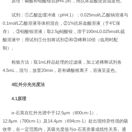
原理：磷酸和钼酸铵在pH4.1时，用抗坏血酸还原成蓝色。
试剂：①乙酸盐缓冲液（pH4.1）：0.025mol/L乙酸钠溶液与
0.1mol/L乙酸溶液等体积混合，②1%抗坏血酸溶液（于4℃保
存），③钼酸铵溶液：取2.5g钼酸铵，溶于100mL0.025mol/L硫
酸溶液中；用试剂①分别将试剂②和③稀释10倍（临用时配
制）。
检验方法：取1mL样品处理的过滤液，加上述稀释试剂各
4.5mL，混匀，放置20min，若有磷酸根离子，溶液呈蓝色。
4红外分光光度法
4.1原理
α-石英在红外光谱中于12.5μm（800cm-1）、
12.8μm（780cm-1）及14.4μm（694cm-1）处出现特异性强的吸
收带，在一定范围内，其吸光度值与α-石英质量成线性关系。通