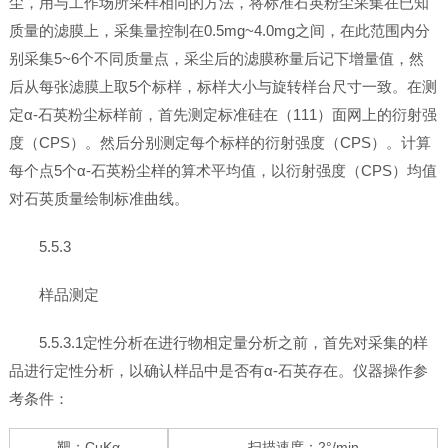
尘，用与工作场所采样相同的方法，将标准石英粉尘采集在已知
质量的滤膜上，采集量控制在0.5mg~4.0mg之间，在此范围内分
别采集5~6个不同质量点，采尘后的滤膜称量后记下增量值，然
后从每张滤膜上取5个标样，标样大小与旋转样台尺寸一致。在测
定α-石英粉尘标样前，首先测定标准硅在（111）面网上的衍射强
度（CPS）。然后分别测定每个标样的衍射强度（CPS）。计算
每个点5个α-石英粉尘样的算术平均值，以衍射强度（CPS）均值
对石英质量绘制标准曲线。
5.5.3
样品测定
5.5.3.1定性分析在进行物相定量分析之前，首先对采集的样
品进行定性分析，以确认样品中是否有α-石英存在。仪器操作参
考条件：
靶：CuKα
扫描速度：2°/min