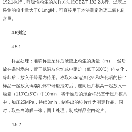
192.1执行，呼吸性粉尘的采样方法按GBZ/T 192.2执行。滤膜上
采集的粉尘量大于0.1mg时，可直接用于本法测定游离二氧化硅
含量。
4.5测定
4.5.1
样品处理：准确称量采样后滤膜上粉尘的质量（m）。然后
放在瓷坩埚内，置于低温灰化炉或电阻炉（低于600℃）内灰化，
冷却后，放入干燥器内待用。称取250mg溴化钾和灰化后的粉尘
样品一起放入玛瑙乳钵中研磨混匀后，连同压片模具一起放入干
燥箱（110℃±5℃）中10min。将干燥后的混合样品置于压片模具
中，加压25MPa，持续3min，制备出的锭片作为测定样品。同
时，取空白滤膜一张，同上处理，制成样品空白锭片。
4.5.2