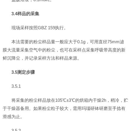
3.4样品的采集
现场采样按照GBZ 159执行。
本法需要的粉尘样品量一般应大于0.1g，可用直径75mm滤
膜大流量采集空气中的粉尘，也可在采样点采集呼吸带高度的新
鲜沉降尘，并记录采样方法和样品来源。
3.5测定步骤
3.5.1
将采集的粉尘样品放在105℃±3℃的烘箱内干燥2h，稍冷，贮
于干燥器备用。如果粉尘粒子较大，需用玛瑙研钵研磨至手捻有
滑感为止。
3.5.2