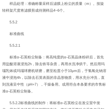
样品处理：准确称量采样后滤膜上粉尘的质量（m）。按旋
转样架尺度将滤膜剪成待测样品4~6个。
5.5.2
标准曲线
5.5.2.1
标准α-石英粉尘制备：将高纯度的α-石英晶体粉碎后，首先
用盐酸溶液浸泡2h，除去铁等杂质，再用水洗净烘干。然后用玛
瑙乳钵或玛瑙球磨机研磨，磨至粒度小于10μm后，于氢氧化钠溶
液中浸泡4h，以除去石英表面的非晶形物质，用水充分冲洗，直
到洗液呈中性（pH=7），干燥备用。或用符合本条要求的市售标
准α-石英粉尘制备。
5.5.2.2标准曲线的制作：将标准α-石英粉尘在发尘室中发