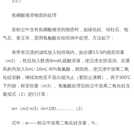
3.5.7
焦磷酸难溶物质的处理
若粉尘中含有焦磷酸难溶的物质时，如碳化硅、绿柱石、电
气石、黄玉等，需用氢氟酸在铂坩埚中处理。方法如下：
将带有沉渣的滤纸放入铂坩埚内，如步骤3.5.5灼烧至恒量
（m2），然后加入数滴9mol/L硫酸溶液，使沉渣全部湿润。在通
风柜内加入5mL~10mL 40%氢氟酸，稍加热，使沉渣中游离二氧
化硅溶解，继续加热至不冒白烟为止（要防止沸腾）。再于900℃
下灼烧，称至恒量（m3）。氢氟酸处理后粉尘中游离二氧化硅含
量按式（2）进行计算：
w=（m2-m3）/m×100…………（2）
式中：w——粉尘中游离二氧化硅含量，%；