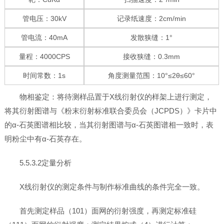
管电压：30kV
记录纸速度：2cm/min
管电流：40mA
发散狭缝：1°
量程：4000CPS
接收狭缝：0.3mm
时间常数：1s
角度测量范围：10°≤2θ≤60°
物相鉴定：将待测样品置于X线衍射仪的样架上进行测定，
将其衍射图谱与《粉末衍射标准联合委员会（JCPDS）》卡片中
的α-石英图谱相比较，当其衍射图谱与α-石英图谱相一致时，表
明粉尘中有α-石英存在。
5.5.3.2定量分析
X线衍射仪的测定条件与制作标准曲线的条件完全一致。
首先测定样品（101）面网的衍射强度，再测定标准硅