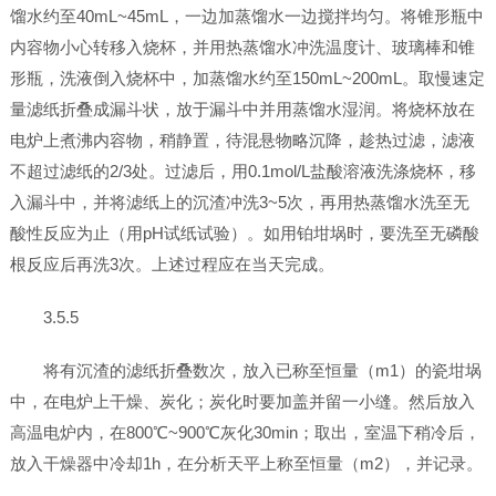
馏水约至40mL~45mL，一边加蒸馏水一边搅拌均匀。将锥形瓶中
内容物小心转移入烧杯，并用热蒸馏水冲洗温度计、玻璃棒和锥
形瓶，洗液倒入烧杯中，加蒸馏水约至150mL~200mL。取慢速定
量滤纸折叠成漏斗状，放于漏斗中并用蒸馏水湿润。将烧杯放在
电炉上煮沸内容物，稍静置，待混悬物略沉降，趁热过滤，滤液
不超过滤纸的2/3处。过滤后，用0.1mol/L盐酸溶液洗涤烧杯，移
入漏斗中，并将滤纸上的沉渣冲洗3~5次，再用热蒸馏水洗至无
酸性反应为止（用pH试纸试验）。如用铂坩埚时，要洗至无磷酸
根反应后再洗3次。上述过程应在当天完成。
3.5.5
将有沉渣的滤纸折叠数次，放入已称至恒量（m1）的瓷坩埚
中，在电炉上干燥、炭化；炭化时要加盖并留一小缝。然后放入
高温电炉内，在800℃~900℃灰化30min；取出，室温下稍冷后，
放入干燥器中冷却1h，在分析天平上称至恒量（m2），并记录。