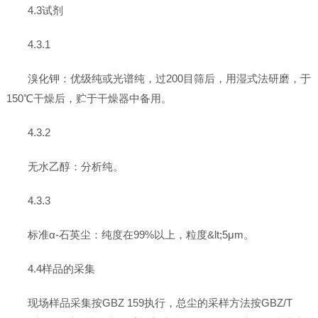
4.3试剂
4.3.1
溴化钾：优级纯或光谱纯，过200目筛后，用湿式法研磨，于
150℃干燥后，贮于干燥器中备用。
4.3.2
无水乙醇：分析纯。
4.3.3
标准α-石英尘：纯度在99%以上，粒度&lt;5μm。
4.4样品的采集
现场样品采集按GBZ 159执行，总尘的采样方法按GBZ/T