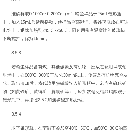
准确称取0.1000g~0.2000g（m）粉尘样品于25mL锥形瓶
中，加入15mL焦磷酸摇动，使样品全部湿润。将锥形瓶放在可调
电炉上，迅速加热到245℃~250℃，同时用带有温度计的玻璃棒
不断搅拌，保持15min。
3.5.3
若粉尘样品含有煤、其他碳素及有机物，应放在瓷坩埚或铂
坩埚中，在800℃~900℃下灰化30min以上，使碳及有机物完全灰
化。取出冷却后，将残渣用焦磷酸洗入锥形瓶中。若含有硫化矿
物（如黄铁矿、黄铜矿、辉铜矿等），应加数毫克结晶硝酸铵于
锥形瓶中。再按照3.5.2加焦磷酸加热处理。
3.5.4
取下锥形瓶，在室温下冷却至40℃~50℃，加50℃~80℃的蒸