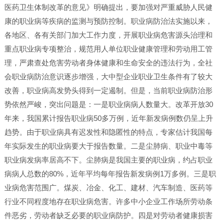
医药卫生体制改革的意见》明确提出，要加强对严重威胁人民健
康的职业病等疾病的监测与预防控制。职业病防治法实施以来，
各地区、各有关部门加大工作力度，开展职业病危害源头治理和
重点职业病专项整治，规范用人单位职业健康管理和劳动用工管
理，严肃查处危害劳动者身体健康和生命安全的违法行为，全社
会职业病防治意识逐步增强，大中型企业职业卫生条件有了较大
改善，职业病高发势头得到一定遏制。但是，当前职业病防治形
势依然严峻，突出问题是：一是职业病病人数量大。改革开放30
年来，我国累计报告职业病50多万例，近年新发病例数仍呈上升
趋势。由于职业病具有迟发性和隐匿性的特点，专家估计我国每
年实际发生的职业病要大于报告数量。二是尘肺病、职业中毒等
职业病发病率居高不下。尘肺病是我国主要的职业病，约占职业
病病人总数的80%，近年平均每年报告新发病例1万多例。三是职
业病危害范围广。煤炭、冶金、化工、建材、汽车制造、医药等
行业不同程度地存在职业病危害。许多中小企业工作场所劳动条
件恶劣，劳动者缺乏必要的职业病防护。四是对劳动者健康损害