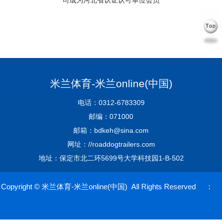
司成为河北省认证认可单位会员
米兰体育-米兰online(中国)
电话：0312-6783309
邮编：071000
邮箱：bdkeh@sina.com
网址：//roaddogtrailers.com
地址：保定市北二环5699号大学科技园1-B-502
Copyright © 米兰体育-米兰online(中国) All Rights Reserved ：