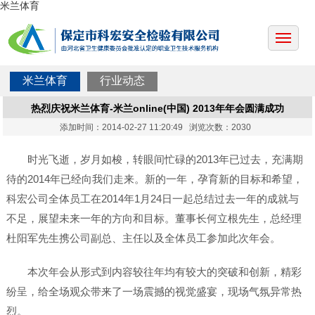
米兰体育
米兰体育
行业动态
热烈庆祝米兰体育-米兰online(中国) 2013年年会圆满成功
添加时间：2014-02-27 11:20:49 浏览次数：2030
时光飞逝，岁月如梭，转眼间忙碌的2013年已过去，充满期
待的2014年已经向我们走来。新的一年，孕育新的目标和希望，
科宏公司全体员工在2014年1月24日一起总结过去一年的成就与
不足，展望未来一年的方向和目标。董事长何立根先生，总经理
杜阳军先生携公司副总、主任以及全体员工参加此次年会。
本次年会从形式到内容较往年均有较大的突破和创新，精彩
纷呈，给全场观众带来了一场震撼的视觉盛宴，现场气氛异常热
烈。