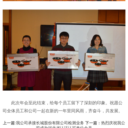
此次年会至此结束，给每个员工留下了深刻的印象。祝愿公
司全体员工和公司一起在新的一年里同风雨，齐奋斗，共发展。
上一篇:
我公司承接长城股份有限公司检测业务
下一篇：
热烈庆祝我公