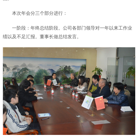
本次年会分三个部分进行：
一阶段：年终总结阶段。公司各部门领导对一年以来工作业
绩以及不足汇报。董事长做总结发言。