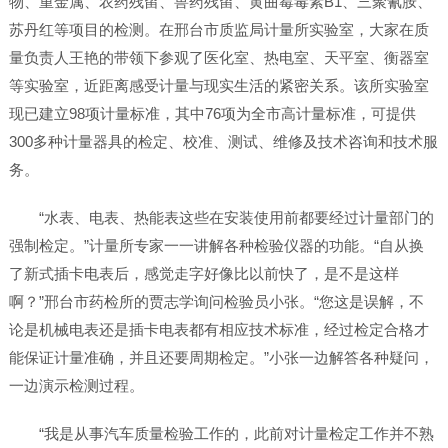
物、重金属、农药残留、兽药残留、黄曲霉毒素B1、三聚氰胺、
苏丹红等项目的检测。在邢台市质监局计量所实验室，大家在质
量负责人王艳的带领下参观了医化室、热电室、天平室、衡器室
等实验室，近距离感受计量与现实生活的紧密关系。该所实验室
现已建立98项计量标准，其中76项为全市高计量标准，可提供
300多种计量器具的检定、校准、测试、维修及技术咨询和技术服
务。
“水表、电表、热能表这些在安装使用前都要经过计量部门的
强制检定。”计量所专家一一讲解各种检验仪器的功能。“自从换
了新式插卡电表后，感觉走字好像比以前快了，是不是这样
啊？”邢台市药检所的贾志学询问检验员小张。“您这是误解，不
论是机械电表还是插卡电表都有相应技术标准，经过检定合格才
能保证计量准确，并且还要周期检定。”小张一边解答各种疑问，
一边演示检测过程。
“我是从事汽车质量检验工作的，此前对计量检定工作并不熟