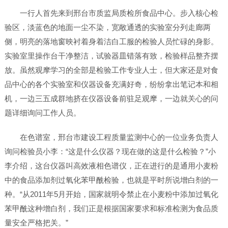
一行人首先来到邢台市质监局质检所食品中心。步入核心检
验区，淡蓝色的地面一尘不染，宽敞通透的实验室分列走廊两
侧，明亮的落地窗映衬着身着洁白工服的检验人员忙碌的身影。
实验室里操作台干净整洁，试验器皿错落有致，检验样品整齐摆
放。虽然观摩学习的全部是检验工作专业人士，但大家还是对食
品中心的各个实验室和仪器设备充满好奇，纷纷拿出笔记本和相
机，一边三五成群地挤在仪器设备前驻足观摩，一边就关心的问
题详细询问工作人员。
在色谱室，邢台市建设工程质量监测中心的一位业务负责人
询问检验员小李：“这是什么仪器？现在做的这是什么检验？”小
李介绍，这台仪器叫高效液相色谱仪，正在进行的是通用小麦粉
中的食品添加剂过氧化苯甲酰检验，也就是平时所说增白剂的一
种。“从2011年5月开始，国家就明令禁止在小麦粉中添加过氧化
苯甲酰这种增白剂，我们正是根据国家要求和标准检测为食品质
量安全严格把关。”