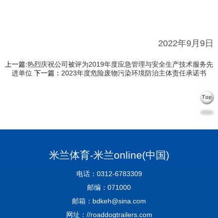
2022年9月9日
上一篇:
热烈庆祝公司被评为2019年度应急管理与安全生产技术服务先
进单位
下一篇：
2023年度危险废物污染环境防治主体责任承诺书
米兰体育-米兰online(中国)
电话：0312-6783309
邮编：071000
邮箱：bdkeh@sina.com
网址：//roaddogtrailers.com