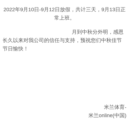
2022年9月10日-9月12日放假，共计三天，9月13日正
常上班。
月到中秋分外明，感恩
长久以来对我公司的信任与支持，预祝您们中秋佳节
节日愉快！
米兰体育-
米兰online(中国)