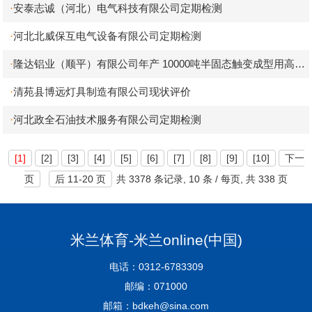
安泰志诚（河北）电气科技有限公司定期检测
·
河北北威保互电气设备有限公司定期检测
·
隆达铝业（顺平）有限公司年产 10000吨半固态触变成型用高性
·
能镁合金颗粒&锭项目职业病危害预评价
清苑县博远灯具制造有限公司现状评价
·
河北政全石油技术服务有限公司定期检测
·
[1]
[2]
[3]
[4]
[5]
[6]
[7]
[8]
[9]
[10]
下一
页
后 11-20 页
共
3378 条记录,
10 条 / 每页, 共
338 页
米兰体育-米兰online(中国)
电话：0312-6783309
邮编：071000
邮箱：bdkeh@sina.com